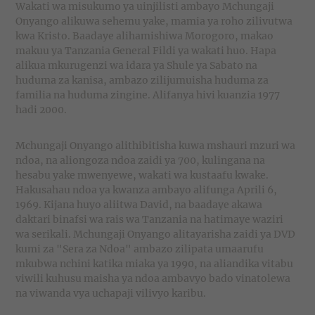
Wakati wa misukumo ya uinjilisti ambayo Mchungaji
Onyango alikuwa sehemu yake, mamia ya roho zilivutwa
kwa Kristo. Baadaye alihamishiwa Morogoro, makao
makuu ya Tanzania General Fildi ya wakati huo. Hapa
alikua mkurugenzi wa idara ya Shule ya Sabato na
huduma za kanisa, ambazo zilijumuisha huduma za
familia na huduma zingine. Alifanya hivi kuanzia 1977
hadi 2000.
Mchungaji Onyango alithibitisha kuwa mshauri mzuri wa
ndoa, na aliongoza ndoa zaidi ya 700, kulingana na
hesabu yake mwenyewe, wakati wa kustaafu kwake.
Hakusahau ndoa ya kwanza ambayo alifunga Aprili 6,
1969. Kijana huyo aliitwa David, na baadaye akawa
daktari binafsi wa rais wa Tanzania na hatimaye waziri
wa serikali. Mchungaji Onyango alitayarisha zaidi ya DVD
kumi za "Sera za Ndoa" ambazo zilipata umaarufu
mkubwa nchini katika miaka ya 1990, na aliandika vitabu
viwili kuhusu maisha ya ndoa ambavyo bado vinatolewa
na viwanda vya uchapaji vilivyo karibu.