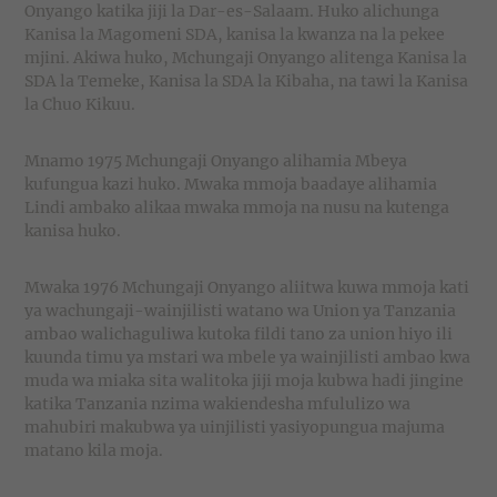
Onyango katika jiji la Dar-es-Salaam. Huko alichunga
Kanisa la Magomeni SDA, kanisa la kwanza na la pekee
mjini. Akiwa huko, Mchungaji Onyango alitenga Kanisa la
SDA la Temeke, Kanisa la SDA la Kibaha, na tawi la Kanisa
la Chuo Kikuu.
Mnamo 1975 Mchungaji Onyango alihamia Mbeya
kufungua kazi huko. Mwaka mmoja baadaye alihamia
Lindi ambako alikaa mwaka mmoja na nusu na kutenga
kanisa huko.
Mwaka 1976 Mchungaji Onyango aliitwa kuwa mmoja kati
ya wachungaji-wainjilisti watano wa Union ya Tanzania
ambao walichaguliwa kutoka fildi tano za union hiyo ili
kuunda timu ya mstari wa mbele ya wainjilisti ambao kwa
muda wa miaka sita walitoka jiji moja kubwa hadi jingine
katika Tanzania nzima wakiendesha mfululizo wa
mahubiri makubwa ya uinjilisti yasiyopungua majuma
matano kila moja.