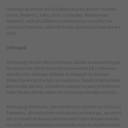
Onyango na Rhoda walibarikiwa kupata watoto watano:
Grace, Maxwell, Tabu, Paul, na Baraka. Mwana wao,
Maxwell, ambaye alikuwa mweka hazina msaidizi wa
Union ya Tanzania, alifariki katika ajali ya gari mwaka wa
1993.
Uchungaji
Mchungaji Joseph Shem Onyango aliitwa kuwa mchungaji
wa mstari wa mbele huko Kirumba katika jiji la Mwanza
mwaka 1965 ambapo alikuwa mchungaji wa kwanza
Mwafrika wa kanisa hilo la manispaa. Baada ya kutumikia
kwa miaka mitano, aliombwa ajiunge na kazi ya kujitolea
huko Maswa katika mkoa wa Shinyanga mwaka wa 1970.
Mchungaji Robinson, mwenyekiti wa misheni ya Union ya
Tanzania, alifurahishwa na huduma ya Onyango, na miezi
sita tu baada ya kuanza kufanya kazi huko Maswa mwaka
wa 1970, Mzee Robinson alianzisha wito wa kumhamisha