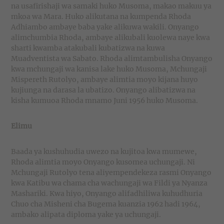
na usafirishaji wa samaki huko Musoma, makao makuu ya
mkoa wa Mara. Huko alikutana na kumpenda Rhoda
Adhiambo ambaye baba yake alikuwa wakili. Onyango
alimchumbia Rhoda, ambaye alikubali kuolewa naye kwa
sharti kwamba atakubali kubatizwa na kuwa
Muadventista wa Sabato. Rhoda alimtambulisha Onyango
kwa mchungaji wa kanisa lake huko Musoma, Mchungaji
Mispereth Rutolyo, ambaye alimtia moyo kijana huyo
kujiunga na darasa la ubatizo. Onyango alibatizwa na
kisha kumuoa Rhoda mnamo Juni 1956 huko Musoma.
Elimu
Baada ya kushuhudia uwezo na kujitoa kwa mumewe,
Rhoda alimtia moyo Onyango kusomea uchungaji. Ni
Mchungaji Rutolyo tena aliyempendekeza rasmi Onyango
kwa Katibu wa chama cha wachungaji wa Fildi ya Nyanza
Mashariki. Kwa hiyo, Onyango alifadhiliwa kuhudhuria
Chuo cha Misheni cha Bugema kuanzia 1962 hadi 1964,
ambako alipata diploma yake ya uchungaji.