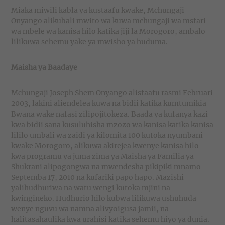
Miaka miwili kabla ya kustaafu kwake, Mchungaji
Onyango alikubali mwito wa kuwa mchungaji wa mstari
wa mbele wa kanisa hilo katika jiji la Morogoro, ambalo
lilikuwa sehemu yake ya mwisho ya huduma.
Maisha ya Baadaye
Mchungaji Joseph Shem Onyango alistaafu rasmi Februari
2003, lakini aliendelea kuwa na bidii katika kumtumikia
Bwana wake nafasi zilipojitokeza. Baada ya kufanya kazi
kwa bidii sana kusuluhisha mzozo wa kanisa katika kanisa
lililo umbali wa zaidi ya kilomita 100 kutoka nyumbani
kwake Morogoro, alikuwa akirejea kwenye kanisa hilo
kwa programu ya juma zima ya Maisha ya Familia ya
Shukrani alipogongwa na mwendesha pikipiki mnamo
Septemba 17, 2010 na kufariki papo hapo. Mazishi
yalihudhuriwa na watu wengi kutoka mjini na
kwingineko. Hudhurio hilo kubwa lilikuwa ushuhuda
wenye nguvu wa namna alivyoigusa jamii, na
halitasahaulika kwa urahisi katika sehemu hiyo ya dunia.