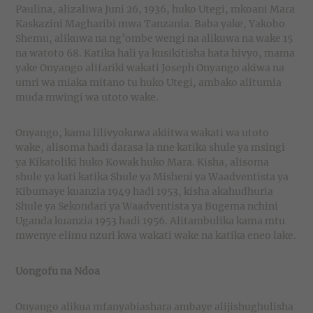
Paulina, alizaliwa Juni 26, 1936, huko Utegi, mkoani Mara
Kaskazini Magharibi mwa Tanzania. Baba yake, Yakobo
Shemu, alikuwa na ng’ombe wengi na alikuwa na wake 15
na watoto 68. Katika hali ya kusikitisha hata hivyo, mama
yake Onyango alifariki wakati Joseph Onyango akiwa na
umri wa miaka mitano tu huko Utegi, ambako alitumia
muda mwingi wa utoto wake.
Onyango, kama lilivyokuwa akiitwa wakati wa utoto
wake, alisoma hadi darasa la nne katika shule ya msingi
ya Kikatoliki huko Kowak huko Mara. Kisha, alisoma
shule ya kati katika Shule ya Misheni ya Waadventista ya
Kibumaye kuanzia 1949 hadi 1953, kisha akahudhuria
Shule ya Sekondari ya Waadventista ya Bugema nchini
Uganda kuanzia 1953 hadi 1956. Alitambulika kama mtu
mwenye elimu nzuri kwa wakati wake na katika eneo lake.
Uongofu na Ndoa
Onyango alikua mfanyabiashara ambaye alijishughulisha